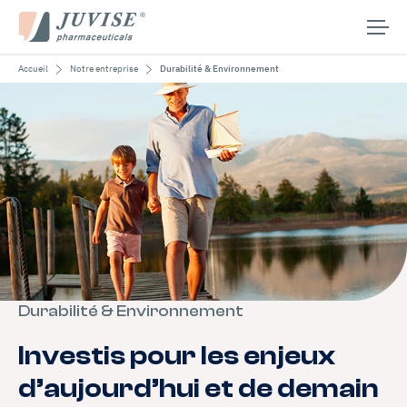
Accueil
Notre entreprise
Durabilité & Environnement
Notre entreprise
Nos aires thérapeutiques
Nos médicaments
Médias
Carrières
Contact
Rechercher :
Durabilité & Environnement
Investis pour les enjeux
Français
d’aujourd’hui et de demain