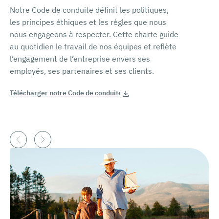
Notre Code de conduite définit les politiques,
les principes éthiques et les règles que nous
Nous nous 
nous engageons à respecter. Cette charte guide
les exigenc
au quotidien le travail de nos équipes et reflète
promotionn
l’engagement de l’entreprise envers ses
le Leem et
employés, ses partenaires et ses clients.
consultable 
Télécharger notre Code de conduite
L’ensemble
impliqués 
de nos act
ou prospec
médicament
de certific
2017.
Cette déma
l’émission 
conformité
de certifica