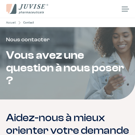
Accueil
Contact
Notre entreprise
Nos aires thérapeutiques
Nous contacter
Nos médicaments
Vous avez une
Médias
question à nous poser
Carrières
?
Contact
Rechercher :
Aidez-nous à mieux
Français
orienter votre demande